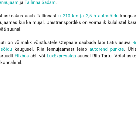
Lennujaam
ja
Tallinna Sadam
.
stluskeskus asub Tallinnast
u 210 km ja 2,5 h autosõidu
kaugusel
ujaamas kui ka mujal. Ühistranspordiks on võimalik külalistel ka
pää suunal.
uti on võimalik võistlustele Otepääle saabuda läbi Lätis asuva
R
osõidu
kaugusel. Riia lennujaamast leiab
autorend punkte
. Ühi
sruudil
Flixbus
abil või
LuxExpressiga
suunal Riia-Tartu. Võistlus
onnaliinil.