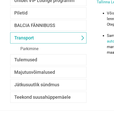
Unibet VIP Lounge programm
Tallinna 
Piletid
Või
lenn
Ote
BALCIA FÄNNIBUSS
Sam
Transport
aut
mar
Parkimine
maak
Tulemused
Majutusvõimalused
Jätkusuutlik sündmus
Teekond suusahüppemäele