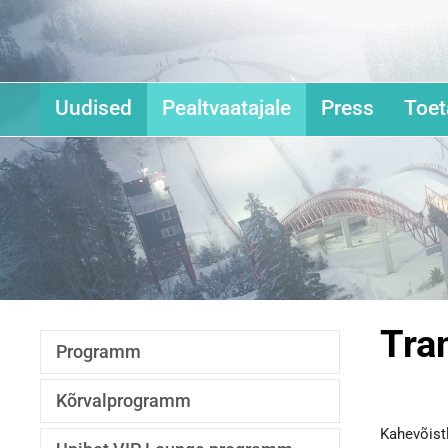
Uudised
Pealtvaatajale
Press
Toet
Tra
Programm
Kõrvalprogramm
Kahevõis