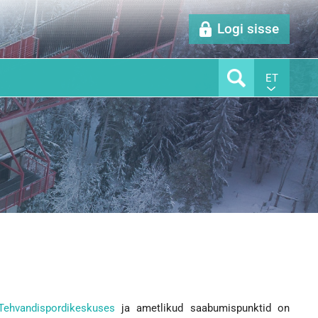
Logi sisse
ET
Tehvandispordikeskuses
ja ametlikud saabumispunktid on