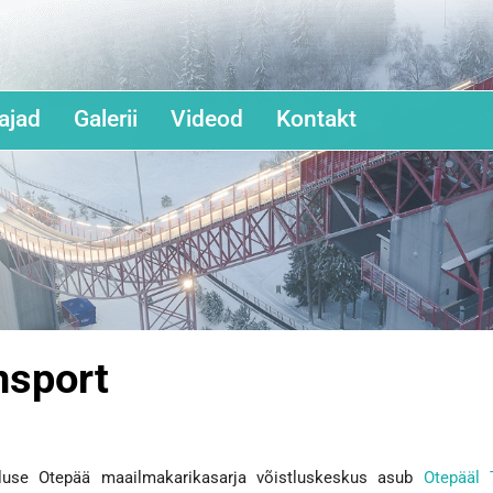
ajad
Galerii
Videod
Kontakt
nsport
tluse Otepää maailmakarikasarja võistluskeskus asub
Otepääl 