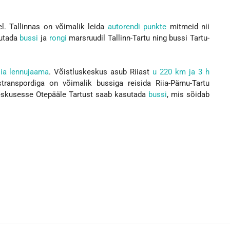
. Tallinnas on võimalik leida
autorendi punkte
mitmeid nii
sutada
bussi
ja
rongi
marsruudil Tallinn-Tartu ning bussi Tartu-
iia lennujaama
. Võistluskeskus asub Riiast
u 220 km ja 3 h
stranspordiga on võimalik bussiga reisida Riia-Pärnu-Tartu
keskusesse Otepääle Tartust saab kasutada
bussi
, mis sõidab