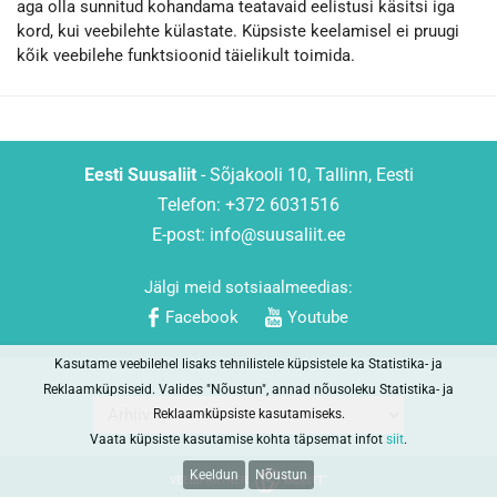
aga olla sunnitud kohandama teatavaid eelistusi käsitsi iga
kord, kui veebilehte külastate. Küpsiste keelamisel ei pruugi
kõik veebilehe funktsioonid täielikult toimida.
Eesti Suusaliit
- Sõjakooli 10, Tallinn, Eesti
Telefon: +372 6031516
E-post:
info@suusaliit.ee
Jälgi meid sotsiaalmeedias:
Facebook
Youtube
Kasutame veebilehel lisaks tehnilistele küpsistele ka Statistika- ja
Reklaamküpsiseid. Valides "Nõustun", annad nõusoleku Statistika- ja
Reklaamküpsiste kasutamiseks.
Vaata küpsiste kasutamise kohta täpsemat infot
siit
.
Keeldun
Nõustun
VEEBIPARTNER: