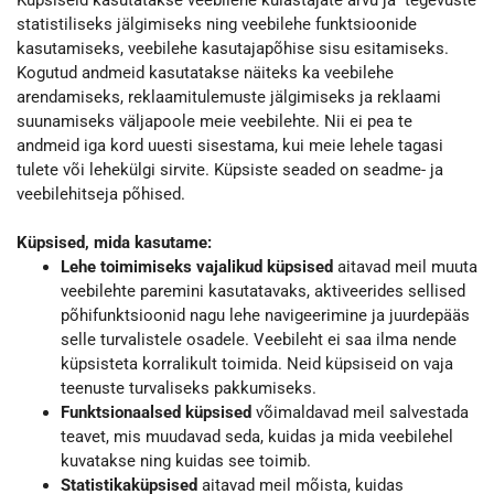
Küpsiseid kasutatakse veebilehe külastajate arvu ja tegevuste
statistiliseks jälgimiseks ning veebilehe funktsioonide
kasutamiseks, veebilehe kasutajapõhise sisu esitamiseks.
Kogutud andmeid kasutatakse näiteks ka veebilehe
arendamiseks, reklaamitulemuste jälgimiseks ja reklaami
suunamiseks väljapoole meie veebilehte. Nii ei pea te
andmeid iga kord uuesti sisestama, kui meie lehele tagasi
tulete või lehekülgi sirvite. Küpsiste seaded on seadme- ja
veebilehitseja põhised.
Küpsised, mida kasutame:
Lehe toimimiseks vajalikud küpsised
aitavad meil muuta
veebilehte paremini kasutatavaks, aktiveerides sellised
põhifunktsioonid nagu lehe navigeerimine ja juurdepääs
selle turvalistele osadele. Veebileht ei saa ilma nende
küpsisteta korralikult toimida. Neid küpsiseid on vaja
teenuste turvaliseks pakkumiseks.
Funktsionaalsed küpsised
võimaldavad meil salvestada
teavet, mis muudavad seda, kuidas ja mida veebilehel
kuvatakse ning kuidas see toimib.
Statistikaküpsised
aitavad meil mõista, kuidas