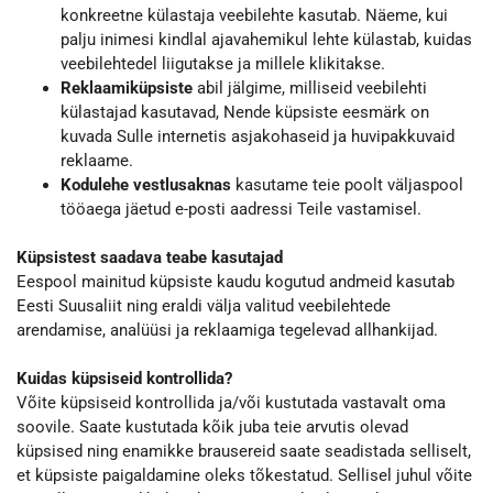
konkreetne külastaja veebilehte kasutab. Näeme, kui
palju inimesi kindlal ajavahemikul lehte külastab, kuidas
veebilehtedel liigutakse ja millele klikitakse.
Reklaamiküpsiste
abil jälgime, milliseid veebilehti
külastajad kasutavad, Nende küpsiste eesmärk on
kuvada Sulle internetis asjakohaseid ja huvipakkuvaid
reklaame.
Kodulehe vestlusaknas
kasutame teie poolt väljaspool
tööaega jäetud e-posti aadressi Teile vastamisel.
Küpsistest saadava teabe kasutajad
Eespool mainitud küpsiste kaudu kogutud andmeid kasutab
Eesti Suusaliit ning eraldi välja valitud veebilehtede
arendamise, analüüsi ja reklaamiga tegelevad allhankijad.
Kuidas küpsiseid kontrollida?
Võite küpsiseid kontrollida ja/või kustutada vastavalt oma
soovile. Saate kustutada kõik juba teie arvutis olevad
küpsised ning enamikke brausereid saate seadistada selliselt,
et küpsiste paigaldamine oleks tõkestatud. Sellisel juhul võite