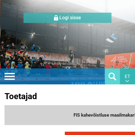
Logi sisse
ET
Toetajad
FIS kahevõistluse maailmakar