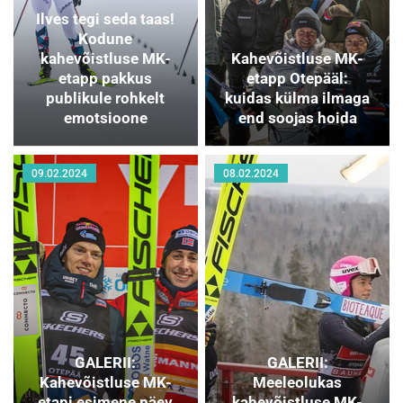
Ilves tegi seda taas!
Kodune
kahevõistluse MK-
Kahevõistluse MK-
etapp pakkus
etapp Otepääl:
publikule rohkelt
kuidas külma ilmaga
emotsioone
end soojas hoida
09.02.2024
08.02.2024
GALERII:
GALERII:
Kahevõistluse MK-
Meeleolukas
etapi esimene päev
kahevõistluse MK-