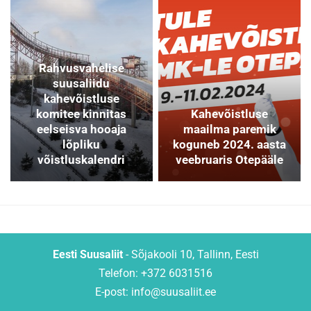
Rahvusvahelise
suusaliidu
kahevõistluse
komitee kinnitas
Kahevõistluse
eelseisva hooaja
maailma paremik
lõpliku
koguneb 2024. aasta
võistluskalendri
veebruaris Otepääle
Eesti Suusaliit
- Sõjakooli 10, Tallinn, Eesti
Telefon: +372 6031516
E-post:
info@suusaliit.ee