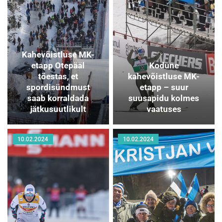
Kahevõistluse MK-
etapp Otepääl
Kodune
tõestas, et
kahevõistluse MK-
spordisündmust
etapp – suur
saab korraldada
suusapidu kolmes
jätkusuutlikult
vaatuses
10.02.2024
10.02.2024