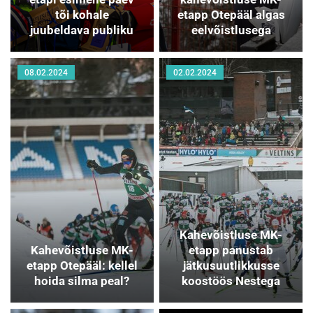
tõi kohale
etapp Otepääl algas
juubeldava publiku
eelvõistlusega
08.02.2024
02.02.2024
Kahevõistluse MK-
Kahevõistluse MK-
etapp panustab
etapp Otepääl: kellel
jätkusuutlikkusse
hoida silma peal?
koostöös Nestega