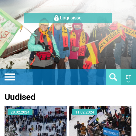
Logi sisse
ET
Uudised
28.02.2024
11.02.2024