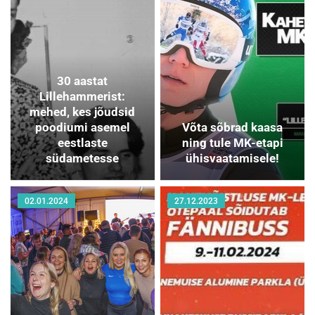
30 aastat
Lillehammerist:
mehed, kes jõudsid
poodiumi asemel
Võta sõbrad kaasa
eestlaste
ning tule MK-etapi
südametesse
ühisvaatamisele!
02.01.2024
27.12.2023