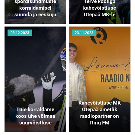
spordisündmuste
Terve kooliga
korraldamisel
kahevõistluse
suunda ja eeskuju
Otepää MK-le
03.12.2023
23.11.2023
Kahevõistluse MK
Tule korraldame
Otepää ametlik
koos ühe võimsa
raadiopartner on
suurvõistluse
Ring FM