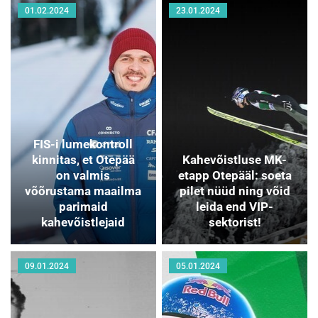
01.02.2024
23.01.2024
FIS-i lumekontroll
kinnitas, et Otepää
Kahevõistluse MK-
on valmis
etapp Otepääl: soeta
võõrustama maailma
pilet nüüd ning võid
parimaid
leida end VIP-
kahevõistlejaid
sektorist!
09.01.2024
05.01.2024