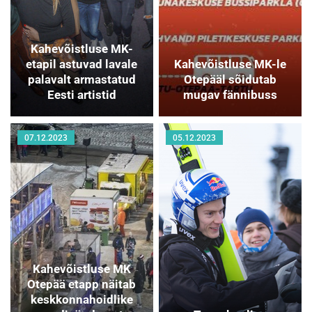
Kahevõistluse MK-
etapil astuvad lavale
Kahevõistluse MK-le
palavalt armastatud
Otepääl sõidutab
Eesti artistid
mugav fännibuss
07.12.2023
05.12.2023
Kahevõistluse MK
Otepää etapp näitab
keskkonnahoidlike