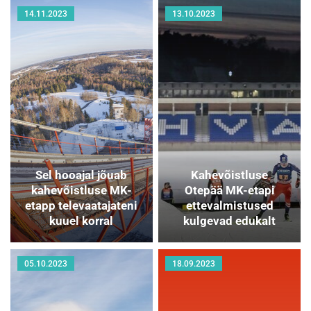
14.11.2023
13.10.2023
Sel hooajal jõuab
Kahevõistluse
kahevõistluse MK-
Otepää MK-etapi
etapp televaatajateni
ettevalmistused
kuuel korral
kulgevad edukalt
05.10.2023
18.09.2023