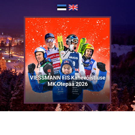
VIESSMANN FIS Kahevõistluse
MK Otepää 2026