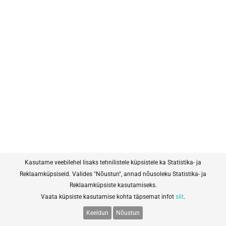
Kasutame veebilehel lisaks tehnilistele küpsistele ka Statistika- ja
Reklaamküpsiseid. Valides "Nõustun", annad nõusoleku Statistika- ja
Reklaamküpsiste kasutamiseks.
Vaata küpsiste kasutamise kohta täpsemat infot
siit
.
Keeldun
Nõustun