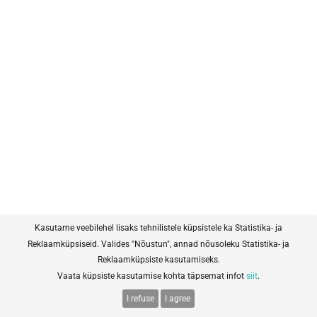
Kasutame veebilehel lisaks tehnilistele küpsistele ka Statistika- ja
Reklaamküpsiseid. Valides "Nõustun", annad nõusoleku Statistika- ja
Reklaamküpsiste kasutamiseks.
Vaata küpsiste kasutamise kohta täpsemat infot
siit
.
I refuse
I agree