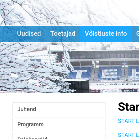
Uudised
Toetajad
Võistluste info
G
Sta
Juhend
START L
Programm
START L