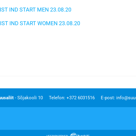
IST IND START MEN 23.08.20
IST IND START WOMEN 23.08.20
uusaliit
- Sõjakooli 10
Telefon: +372 6031516
E-post:
info@suus