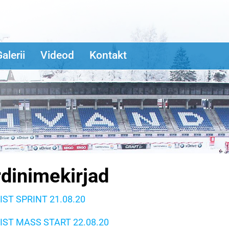
alerii
Videod
Kontakt
rdinimekirjad
IST SPRINT 21.08.20
IST MASS START 22.08.20