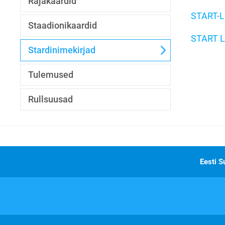
Rajakaardid
START-L
Staadionikaardid
START L
Stardinimekirjad
Tulemused
Rullsuusad
Eesti S