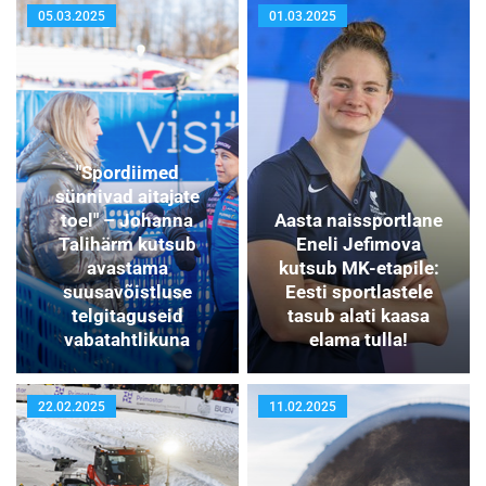
05.03.2025
01.03.2025
"Spordiimed
sünnivad aitajate
toel" – Johanna
Aasta naissportlane
Talihärm kutsub
Eneli Jefimova
avastama
kutsub MK-etapile:
suusavõistluse
Eesti sportlastele
telgitaguseid
tasub alati kaasa
vabatahtlikuna
elama tulla!
22.02.2025
11.02.2025