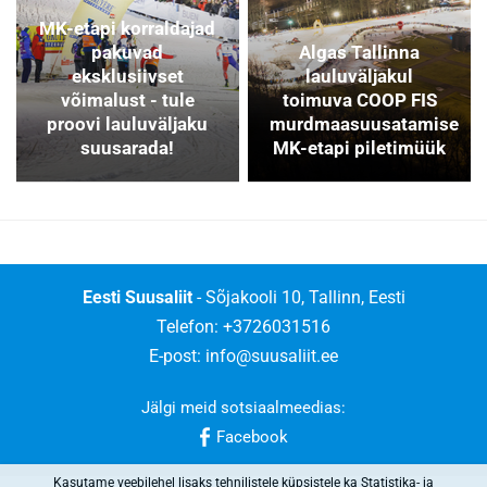
MK-etapi korraldajad
pakuvad
Algas Tallinna
eksklusiivset
lauluväljakul
võimalust - tule
toimuva COOP FIS
proovi lauluväljaku
murdmaasuusatamise
suusarada!
MK-etapi piletimüük
Eesti Suusaliit
- Sõjakooli 10, Tallinn, Eesti
Telefon: +3726031516
E-post:
info@suusaliit.ee
Jälgi meid sotsiaalmeedias:
Facebook
Kasutame veebilehel lisaks tehnilistele küpsistele ka Statistika- ja