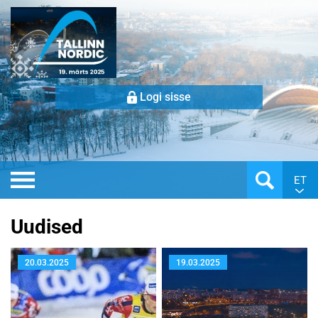
Logi sisse
ET
Uudised
20.03.2025
19.03.2025