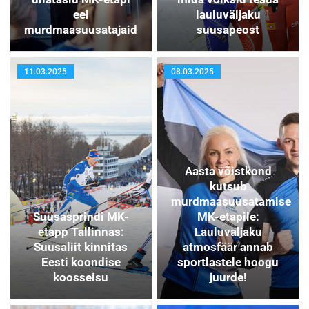
eel
lauluväljaku
murdmaasuusatajaid
suusapeost
11.03.2025
08.03.2025
Aasta võistkond
kutsub
murdmaasuusatamise
Suusasprindi MK-
MK-etapile:
etapp Tallinnas:
Lauluväljaku
Suusaliit kinnitas
atmosfäär annab
Eesti koondise
sportlastele hoogu
koosseisu
juurde!