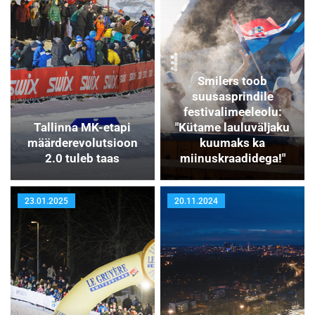
Smilers toob
suusasprindile
festivalimeeleolu:
Tallinna MK-etapi
"Kütame lauluväljaku
määrderevolutsioon
kuumaks ka
2.0 tuleb taas
miinuskraadidega!"
23.01.2025
20.11.2024