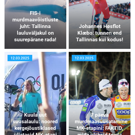
FIS-i
murdmaavõistluste
juht: Tallinna
Johannes Høsflot
lauluväljakul on
Klæbo: tunnen end
suurepärane rada!
Tallinnas kui kodus!
12.03.2025
12.03.2025
Kuula uut
7 päeva
suusalaulu: noored
murdmaasuusatamine
kergejõustiklased
MK-etapini: FAKTID,
üllatasid MK-etapi
mida võiksid teada