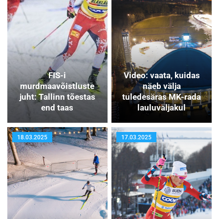
FIS-i
Video: vaata, kuidas
murdmaavõistluste
näeb välja
juht: Tallinn tõestas
tuledesäras MK-rada
end taas
lauluväljakul
18.03.2025
17.03.2025