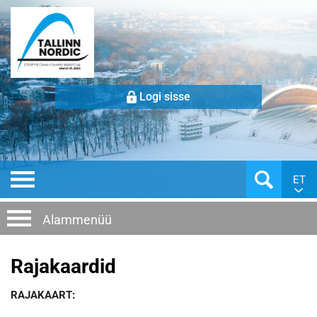
Logi sisse
ET
Alammenüü
Rajakaardid
RAJAKAART: