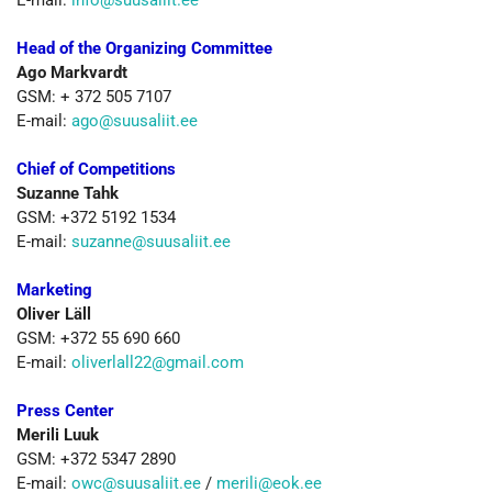
E-mail:
info@suusaliit.ee
Head of the Organizing Committee
Ago Markvardt
GSM: + 372 505 7107
E-mail:
ago@suusaliit.ee
Chief of Competitions
Suzanne Tahk
GSM: +372 5192 1534
E-mail:
suzanne@suusaliit.ee
Marketing
Oliver Läll
GSM: +372 55 690 660
E-mail:
oliverlall22@gmail.com
Press Center
Merili Luuk
GSM: +372 5347 2890
E-mail:
o
wc@suusaliit.ee
/
merili@eok.ee