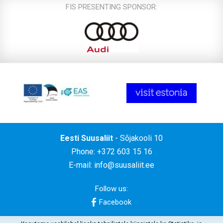
FIS PRESENTING SPONSOR:
Eesti Suusaliit
- Sõjakooli 10
Phone: +372 603 15 16
E-mail:
info@suusaliit.ee
Follow us:
Facebook