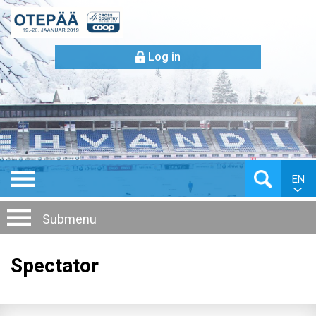
Log in
EN
Submenu
Spectator