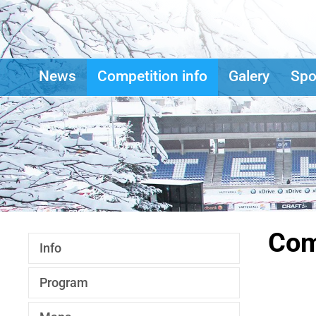
News
Competition info
Galery
Spo
Com
Info
Program