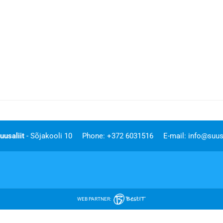
uusaliit
- Sõjakooli 10
Phone: +372 6031516
E-mail:
info@suusa
WEB PARTNER: