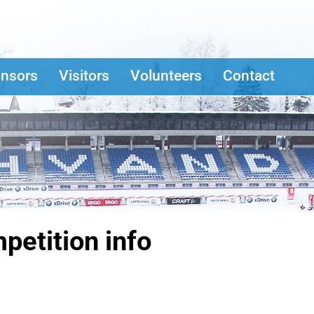
nsors
Visitors
Volunteers
Contact
petition info