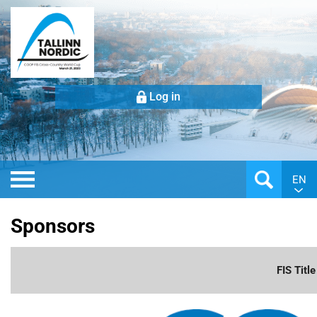
Log in
EN
Sponsors
FIS Titl