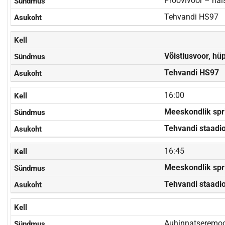
Proovivoor – nai
Tehvandi HS97
Võistlusvoor, hü
Tehvandi HS97
16:00
Meeskondlik spri
Tehvandi staadi
16:45
Meeskondlik spri
Tehvandi staadi
Auhinnatseremo